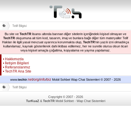
Telif Bilgisi
Bu site ve
TechTR
lisansı altında barınan diğer sitelerin içeriğindeki kişisel olmayan ve
TechTR
oluşumuna ait tüm kod, tasarım, imaj ve bunlara bağlı diğer tüm materyaller Telif
Hakları ile ilgili yasal mevzuat uyarınca korunmakta olup,
TechTR
’nin yazılı izni olmadıkça
kullanılamaz, kaynak gösterilerek dahi iktibas edilemez, her ne suretle olursa olsun ticari
veya kişisel amaçla çoğaltma, kopyalama ve yayma yapılamaz.
• Hakkımızda
• İletişim Bilgileri
• Referanslarımız
• TechTR Ana Site
net
org
info
biz
www.
techtr
.
/
/
/
Mobil Sohbet Wap Chat Sistemleri © 2007 - 2026
Telif Bilgisi
Copyright © 2007 - 2026
TurKuaZ
&
TechTR
Mobil Sohbet - Wap Chat Sistemleri