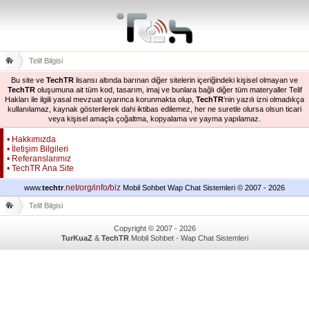
Telif Bilgisi
Bu site ve
TechTR
lisansı altında barınan diğer sitelerin içeriğindeki kişisel olmayan ve
TechTR
oluşumuna ait tüm kod, tasarım, imaj ve bunlara bağlı diğer tüm materyaller Telif
Hakları ile ilgili yasal mevzuat uyarınca korunmakta olup,
TechTR
’nin yazılı izni olmadıkça
kullanılamaz, kaynak gösterilerek dahi iktibas edilemez, her ne suretle olursa olsun ticari
veya kişisel amaçla çoğaltma, kopyalama ve yayma yapılamaz.
• Hakkımızda
• İletişim Bilgileri
• Referanslarımız
• TechTR Ana Site
net
org
info
biz
www.
techtr
.
/
/
/
Mobil Sohbet Wap Chat Sistemleri © 2007 - 2026
Telif Bilgisi
Copyright © 2007 - 2026
TurKuaZ
&
TechTR
Mobil Sohbet - Wap Chat Sistemleri